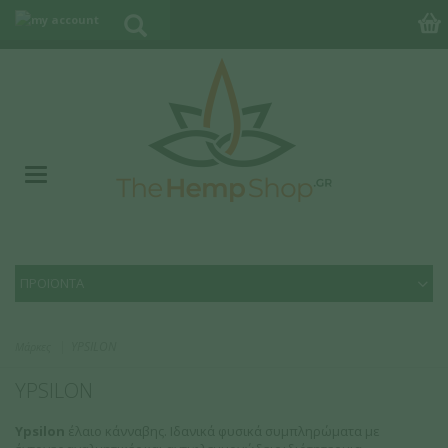
ΠΡΟΪΟΝΤΑ
YPSILON
Μάρκες
YPSILON
Ypsilon
έλαιο κάνναβης. Ιδανικά φυσικά συμπληρώματα με