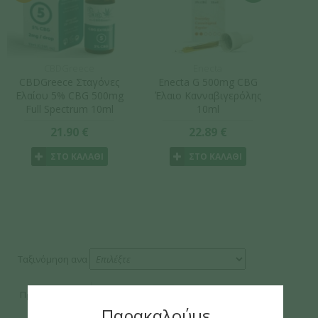
CBDGreece
Enecta
CBDGreece Σταγόνες
Enecta G 500mg CBG
Ελαίου 5% CBG 500mg
Έλαιο Κανναβιγερόλης
Full Spectrum 10ml
10ml
21.90 €
22.89 €
ΣΤΟ ΚΑΛΑΘΙ
ΣΤΟ ΚΑΛΑΘΙ
Ταξινόμηση ανα
Προβολή όλων
Σελίδα
1
❮
❯
Παρακαλούμε