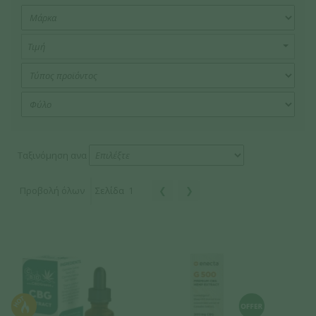
Τιμή
Ταξινόμηση ανα
Προβολή όλων
Σελίδα
1
❮
❯