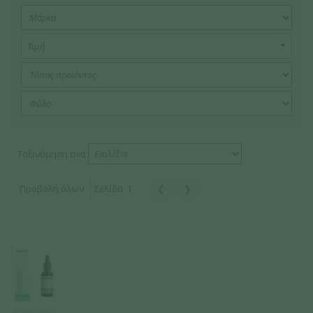
Τιμή
Ταξινόμηση ανα
Προβολή όλων
Σελίδα
1
❮
❯
KannaBio