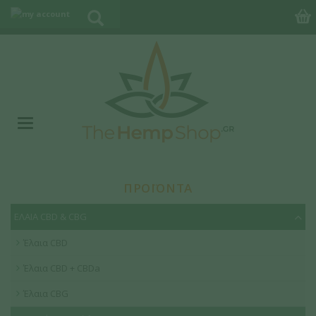
ΠΡΟΪΟΝΤΑ
ΕΛΑΙΑ CBD & CBG
Έλαια CBD
Έλαια CBD + CBDa
Έλαια CBG