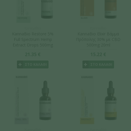
KannaBio
KannaBio
KannaBio Restore 5%
KannaBio Elixir Βάμμα
Full Spectrum Hemp
Πρόπολης 30% με CBD
Extract Drops 500mg
500mg 20ml
CBD + Εκχυλίσματα
21.35 €
15.22 €
βοτάνων + Βιταμίνες
10ml
ΣΤΟ ΚΑΛΑΘΙ
ΣΤΟ ΚΑΛΑΘΙ
KannaBio
KannaBio