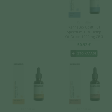
KannaBio
KannaBio Uplift Full
Spectrum 10% Hemp
Oil Drops 1000mg CBG
10ml
50.92 €
ΣΤΟ ΚΑΛΑΘΙ
KannaBio
KannaBio