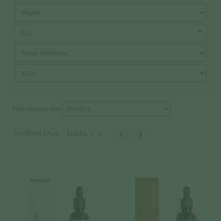
Τιμή
Ταξινόμηση ανα
Προβολή όλων
Σελίδα
1
2
❮
❯