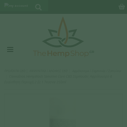
|
ΠΡΟΪΟΝΤΑ CBD
ΚΑΛΛΥΝΤΙΚΑ / ΑΛΟΙΦΕΣ CBD
Αφρόλουτρα / Σαμπουάν / Σαπούνια
Cannabios HempWash Sensitive Care CBD Σαμπουάν, Αφρόλουτρο &
Ευαίσθητη Περιοχή 2 Σε 1 Teatree 250ml