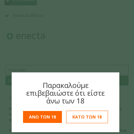
Άμεσα Διαθέσιμο
ΠΕΡΙΓΡΑΦΗ
ΠΛΗΡΟΦΟΡΙΕΣ ΠΛΗΡΩΜΗΣ & ΑΠΟΣΤΟΛΗΣ
Παρακαλούμε
επιβεβαιώστε ότι είστε
Enecta
Enecta Κρέμα CBD After Sport 700mg – 100ml
άνω των 18
Η CBD After Sport είναι μια καινοτόμος και ολοκληρωμένη
κρέμα για την αποκατάσταση της μυϊκών πόνων και
ΑΝΩ ΤΩΝ 18
ΚΑΤΩ ΤΩΝ 18
φλεγμονών μετά από έντονη άσκηση και δραστηριότητα.
Κρέμα ειδικά σχεδιασμένη για μετά την προπόνηση με βάση