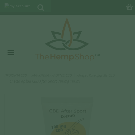
|
ΠΡΟΪΟΝΤΑ CBD
ΚΑΛΛΥΝΤΙΚΑ / ΑΛΟΙΦΕΣ CBD
Αλοιφές Κάνναβης Με CBD
Enecta Κρέμα CBD After Sport 700mg 100ml