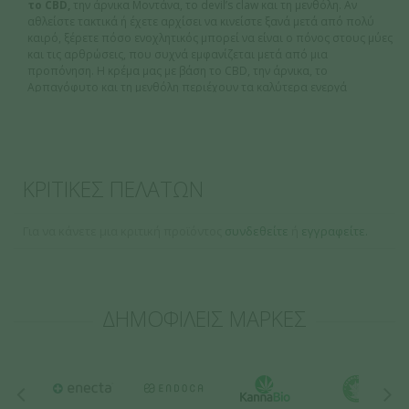
το CBD,
την άρνικα Μοντάνα, το devil’s claw και τη μενθόλη. Αν
αθλείστε τακτικά ή έχετε αρχίσει να κινείστε ξανά μετά από πολύ
καιρό, ξέρετε πόσο ενοχλητικός μπορεί να είναι ο πόνος στους μύες
και τις αρθρώσεις, που συχνά εμφανίζεται μετά από μια
προπόνηση. Η κρέμα μας με βάση το CBD, την άρνικα, το
Αρπαγόφυτο και τη μενθόλη περιέχουν τα καλύτερα ενεργά
συστατικά που είναι κατάλληλα για την προώθηση της μυϊκής
αποκατάστασης μετά την προπόνηση.
Αυτά τα τέσσερα φυσικά
συστατικά λειτουργούν συνεργιστικά για να παρέχουν
άμεση και μακροπρόθεσμη ανακούφιση!
ΚΡΙΤΙΚΕΣ ΠΕΛΑΤΩΝ
• CBD 700mg
• Arnica Montana 1000mg
• Αρπαγόφυτο 3000mg
Για να κάνετε μια κριτική προϊόντος
συνδεθείτε
ή
εγγραφείτε.
• Μενθόλη 1000mg
Σε τι βοηθάει η
κρέμα enecta CBD After Spor
t;
• Προωθεί την αποκατάσταση των μυών μετά από σωματική άσκηση
ΔΗΜΟΦΙΛΕΙΣ ΜΑΡΚΕΣ
•
Βοηθά στην ανακούφιση του πόνου των αρθρώσεων και των
μυών μετά από φυσική δραστηριότητα
• Βοηθά στη μείωση της εκχύμωσης (μώλωπες, οίδημα)
• Εγγυάται άμεση ανακούφιση χάρη στην αναζωογονητική
δράση της μενθόλης