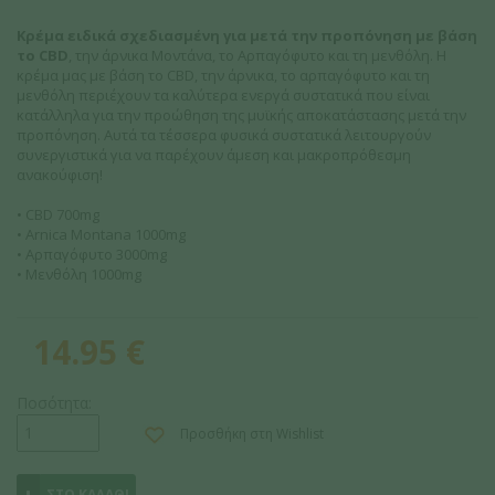
Κρέμα ειδικά σχεδιασμένη για μετά την προπόνηση με βάση
το CBD
, την άρνικα Μοντάνα, το Αρπαγόφυτο και τη μενθόλη. Η
κρέμα μας με βάση το CBD, την άρνικα, το αρπαγόφυτο και τη
μενθόλη περιέχουν τα καλύτερα ενεργά συστατικά που είναι
κατάλληλα για την προώθηση της μυϊκής αποκατάστασης μετά την
προπόνηση. Αυτά τα τέσσερα φυσικά συστατικά λειτουργούν
συνεργιστικά για να παρέχουν άμεση και μακροπρόθεσμη
ανακούφιση!
• CBD 700mg
• Arnica Montana 1000mg
• Αρπαγόφυτο 3000mg
• Μενθόλη 1000mg
14.95
€
Ποσότητα:
Προσθήκη στη Wishlist
ΣΤΟ ΚΑΛΑΘΙ