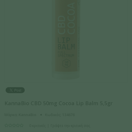
KannaBio CBD 50mg Cocoa Lip Balm 5,5gr
Μάρκα:
KannaBio
Κωδικός:
134676
0 κριτικές
Γράψτε την κριτική σας