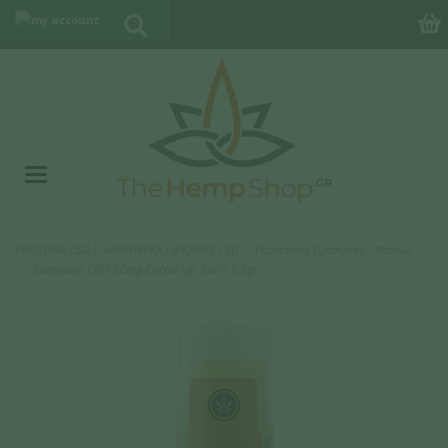
|
ΠΡΟΪΟΝΤΑ CBD
ΚΑΛΛΥΝΤΙΚΑ / ΑΛΟΙΦΕΣ CBD
Περιποίηση Προσώπου / Ματιών
KannaBio CBD 50mg Cocoa Lip Balm 5,5gr