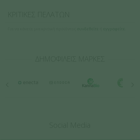
τέτοια περίπτωση, σταματήστε να χρησιμοποιείτε τα προϊόντα και
επικοινωνήστε με τον αλλεργιολόγο σας και τον κατασκευαστή.
ΚΡΙΤΙΚΕΣ ΠΕΛΑΤΩΝ
Τα προϊόντα TROMPETOL & CANNABIOS:
Για να κάνετε μια κριτική προϊόντος
συνδεθείτε
ή
εγγραφείτε.
Τα προϊόντα αυτά μπορούν να χρησιμοποιηθούν σε καθημερινή
βάση ως προστασία και πρόληψη κατά της ξηρότητας και των
βλαβών του δέρματος. Τα καλλυντικά έχουν σχεδιαστεί για
εξωτερική εφαρμογή – καταπραΰνουν και μετριάζουν ποικίλα
ΔΗΜΟΦΙΛΕΙΣ ΜΑΡΚΕΣ
δερματικά προβλήματα.
Δεν περιέχουν συνθετικές βαφές, γεύσεις και συντηρητικά. Δεν
περιέχουν θειϊκά, χημικά PEG και άλλα αλλεργιογόνα. Δεν
δοκιμάζονται σε ζώα και, εκτός από την κηρύθρα σε ορισμένα από
αυτά, δεν εμπεριέχουν πρώτες ύλες ζωικής προέλευσης.
Τα προϊόντα ελέγχονται ενδελεχώς από τα αρμόδια ιδρύματα και τα
αποτελέσματα όλων των δοκιμών επιβεβαιώνουν την υψηλή
ποιότητα των προϊόντων TROMPETOL & CANNABIOS. Οι φυσικές
ουσίες και οι μοναδικές διεργασίες παραγωγής χρησιμοποιούνται
για τη σταθεροποίησή τους και τις ευεργετικές τους ιδιότητες σε
Social Media
επίπεδο αισθητικής.
Οι δραστικές ουσίες της κάνναβης λαμβάνονται από νόμιμα