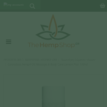
|
ΠΡΟΪΟΝΤΑ CBD
ΚΑΛΛΥΝΤΙΚΑ / ΑΛΟΙΦΕΣ CBD
Περιποίηση Σώματος / Χεριών
Cannabios HempX-Oil Massage & Body Care Lemon Plus 100ml