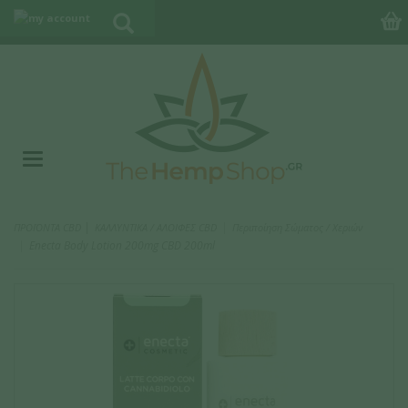
|
ΠΡΟΪΟΝΤΑ CBD
ΚΑΛΛΥΝΤΙΚΑ / ΑΛΟΙΦΕΣ CBD
Περιποίηση Σώματος / Χεριών
Enecta Body Lotion 200mg CBD 200ml