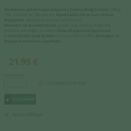
Ενυδατικό γαλάκτωμα σώματος Enecta Body Lotion
200mg
CBD πλούσιο σε CBD για την
προστασία όλων των τύπων
δέρματος
, ακόμη και των πιο ευαίσθητων.
Πλούσιο σε φυσικά έλαια
, μεταξύ των οποίων, λάδι από
σπόρους κάνναβης, το οποίο
είναι εξαιρετικά θρεπτικό.
Η
αντιοξειδωτική δράση
των κρυστάλλων CBD,
διατηρεί το
δέρμα νεανικό και λαμπερό.
21.95
€
Ποσότητα:
Προσθήκη στη Wishlist
ΣΤΟ ΚΑΛΑΘΙ
Άμεσα Διαθέσιμο