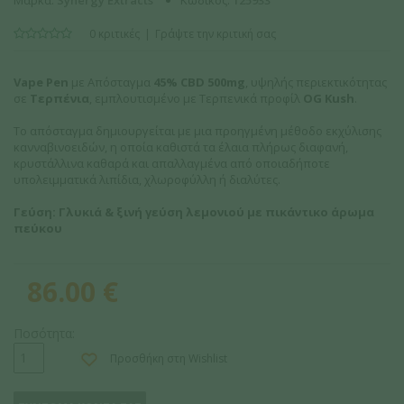
Μάρκα:
Synergy Extracts
Κωδικός:
125933
0 κριτικές
Γράψτε την κριτική σας
Vape Pen
με Απόσταγμα
45% CBD 500mg
, υψηλής περιεκτικότητας
σε
Τερπένια
, εμπλουτισμένο με Τερπενικά προφίλ
OG Kush
.
Το απόσταγμα δημιουργείται με μια προηγμένη μέθοδο εκχύλισης
κανναβινοειδών, η οποία καθιστά τα έλαια πλήρως διαφανή,
κρυστάλλινα καθαρά και απαλλαγμένα από οποιαδήποτε
υπολειμματικά λιπίδια, χλωροφύλλη ή διαλύτες.
Γεύση: Γλυκιά & ξινή γεύση λεμονιού με πικάντικο άρωμα
πεύκου
86.00
€
Ποσότητα:
Προσθήκη στη Wishlist