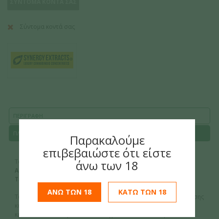
ΣΥΝΤΟΜΑ ΚΟΝΤΑ ΣΑΣ
Σύντομα κοντά σας
ΠΕΡΙΓΡΑΦΗ
ΠΛΗΡΟΦΟΡΙΕΣ ΠΛΗΡΩΜΗΣ & ΑΠΟΣΤΟΛΗΣ
Παρακαλούμε
επιβεβαιώστε ότι είστε
άνω των 18
Το
Synergy Extracts CBD Vape Pen OG Kush
περιέχει
Απόσταγμα 45% CBD 500mg
, υψηλής περιεκτικότητας σε
Τερπένια
, εμπλουτισμένο με Τερπενικά προφίλ
OG Kush
.
ΑΝΩ ΤΩΝ 18
ΚΑΤΩ ΤΩΝ 18
Το απόσταγμα δημιουργείται με μια προηγμένη μέθοδο εκχύλισης
κανναβινοειδών, η οποία καθιστά τα έλαια πλήρως διαφανή,
κρυστάλλινα καθαρά και απαλλαγμένα από οποιαδήποτε