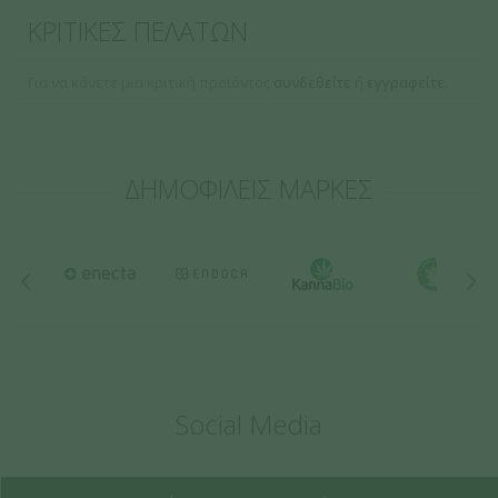
THC / CBD
+/- 8% - +/- 8%
ΚΡΙΤΙΚΕΣ ΠΕΛΑΤΩΝ
Plant of Life Doctor Kush HighCBD Medical Feminized - 1 Σπόρος
Για να κάνετε μια κριτική προϊόντος
Barcode: 606110009331
συνδεθείτε
ή
εγγραφείτε.
ΔΗΜΟΦΙΛΕΙΣ ΜΑΡΚΕΣ
Social Media