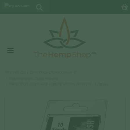
|
ΠΡΟΪΟΝΤΑ CBD
ΣΥΛΛΕΚΤΙΚΟΙ ΣΠΟΡΟΙ ΚΑΝΝΑΒΗΣ
Θηλυκοποιημένοι Σπόροι Κάνναβης
Plant Of Life Doctor Kush HighCBD Medical Feminized - 1 Σπόρος